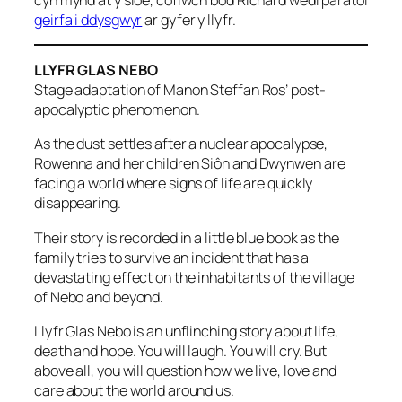
geirfa i ddysgwyr
ar gyfer y llyfr.
LLYFR GLAS NEBO
Stage adaptation of Manon Steffan Ros’ post-
apocalyptic phenomenon.
As the dust settles after a nuclear apocalypse,
Rowenna and her children Siôn and Dwynwen are
facing a world where signs of life are quickly
disappearing.
Their story is recorded in a little blue book as the
family tries to survive an incident that has a
devastating effect on the inhabitants of the village
of Nebo and beyond.
Llyfr Glas Nebo is an unflinching story about life,
death and hope. You will laugh. You will cry. But
above all, you will question how we live, love and
care about the world around us.