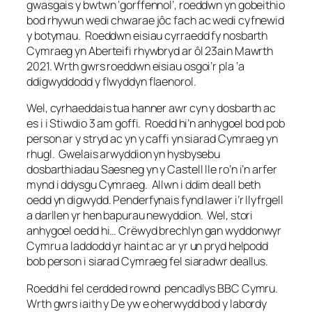
gwasgais y bwtwn ‘gorffennol’, roeddwn yn gobeithio
bod rhywun wedi chwarae jôc fach ac wedi cyfnewid
y botymau. Roeddwn eisiau cyrraedd fy nosbarth
Cymraeg yn Aberteifi rhywbryd ar ôl 23ain Mawrth
2021. Wrth gwrs roeddwn eisiau osgoi’r pla ‘a
ddigwyddodd y flwyddyn flaenorol.
Wel, cyrhaeddais tua hanner awr cyn y dosbarth ac
es i i Stiwdio 3 am goffi. Roedd hi’n anhygoel bod pob
person ar y stryd ac yn y caffi yn siarad Cymraeg yn
rhugl. Gwelais arwyddion yn hysbysebu
dosbarthiadau Saesneg yn y Castell lle ro’n i’n arfer
mynd i ddysgu Cymraeg. Allwn i ddim deall beth
oedd yn digwydd. Penderfynais fynd lawer i’r llyfrgell
a darllen yr hen bapurau newyddion. Wel, stori
anhygoel oedd hi… Crëwyd brechlyn gan wyddonwyr
Cymru a laddodd yr haint ac ar yr un pryd helpodd
bob person i siarad Cymraeg fel siaradwr deallus.
Roedd hi fel cerdded rownd pencadlys BBC Cymru.
Wrth gwrs iaith y De yw e oherwydd bod y labordy