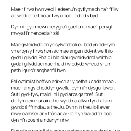
Mae’r firws hwn wedi lledaenu’n gyflymach na’r ffliw
ac wedi effeithio ar fwy o bobl ledled y byd.
Dyn ni i gyd mewn perygl o’i gael ond mae’r perygl
mwyaf i’r henoed a’r sâl.
Mae gwleidyddion yn sylweddoli eu bod yn ddi-rym
yn erbyn y firws hwn ac mae angen iddynt weithio
gyda’i gilydd. Rhaid i bleidiau gwleidyddol weithio
gyda’i gilydd ac mae rhaid i wledydd wneud yr un
peth i guro’r anghenfil hwn.
Fel optimist hoffwn edrych ar y pethau cadarnhaol:
mae’r amgylchedd yn gwella, dyn ni’n dysgu llawer.
Sut i gyd-fyw, rhaid i ni i gyd aros gartref! Sut i
ddifyrru ein hunain oherwydd na allwn fynd allan i
gwrdd â ffrindiau a theulu. Dyn ni’n treulio llawer
mwy o amser ar y ffôn ac ar-lein yn siarad â’r bobl
dyn ni’n poeni amdanyn nhw.