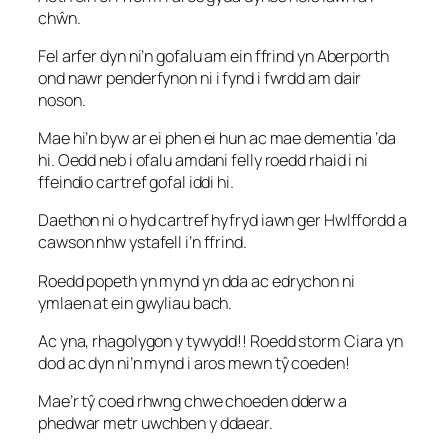
chŵn.
Fel arfer dyn ni’n gofalu am ein ffrind yn Aberporth
ond nawr penderfynon ni i fynd i fwrdd am dair
noson.
Mae hi’n byw ar ei phen ei hun ac mae dementia ‘da
hi. Oedd neb i ofalu amdani felly roedd rhaid i ni
ffeindio cartref gofal iddi hi.
Daethon ni o hyd cartref hyfryd iawn ger Hwlffordd a
cawson nhw ystafell i’n ffrind.
Roedd popeth yn mynd yn dda ac edrychon ni
ymlaen at ein gwyliau bach.
Ac yna, rhagolygon y tywydd!! Roedd storm Ciara yn
dod ac dyn ni’n mynd i aros mewn tŷ coeden!
Mae’r tŷ coed rhwng chwe choeden dderw a
phedwar metr uwchben y ddaear.