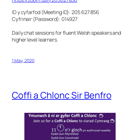
https://zoom.us/j/205627856
ID y cyfarfod (Meeting ID): 205 627 856
Cyfrinair (Password): 014927
Daily chat sessions for fluent Welsh speakers and
higher level learners.
1 May, 2020
Coffi a Chlonc Sir Benfro