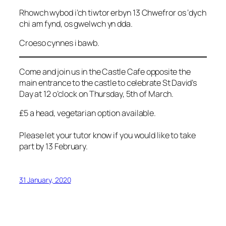
Rhowch wybod i’ch tiwtor erbyn 13 Chwefror os ‘dych
chi am fynd, os gwelwch yn dda.
Croeso cynnes i bawb.
Come and join us in the Castle Cafe opposite the
main entrance to the castle to celebrate St David’s
Day at 12 o’clock on Thursday, 5th of March.
£5 a head, vegetarian option available.
Please let your tutor know if you would like to take
part by 13 February.
31 January, 2020