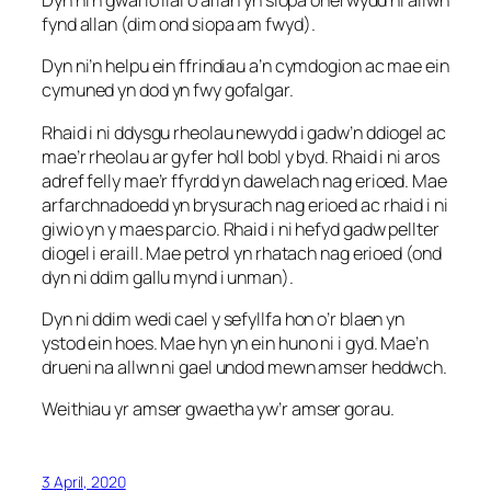
Dyn ni’n gwario llai o arian yn siopa oherwydd ni allwn
fynd allan (dim ond siopa am fwyd).
Dyn ni’n helpu ein ffrindiau a’n cymdogion ac mae ein
cymuned yn dod yn fwy gofalgar.
Rhaid i ni ddysgu rheolau newydd i gadw’n ddiogel ac
mae’r rheolau ar gyfer holl bobl y byd. Rhaid i ni aros
adref felly mae’r ffyrdd yn dawelach nag erioed. Mae
arfarchnadoedd yn brysurach nag erioed ac rhaid i ni
giwio yn y maes parcio. Rhaid i ni hefyd gadw pellter
diogel i eraill. Mae petrol yn rhatach nag erioed (ond
dyn ni ddim gallu mynd i unman).
Dyn ni ddim wedi cael y sefyllfa hon o’r blaen yn
ystod ein hoes. Mae hyn yn ein huno ni i gyd. Mae’n
drueni na allwn ni gael undod mewn amser heddwch.
Weithiau yr amser gwaetha yw’r amser gorau.
3 April, 2020