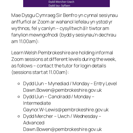
Mae Dysgu Cymraeg Sir Benfro yn cynnal sesiynau
anffurfiol ar Zoom ar wahanol lefelau yn ystod yr
wythnos, fel y canlyn – cysylltwch â’r tiwtor am
fanylion mewngofnodi (bydd y sesiynau’n dechrau
am 11.00am):
Learn Welsh Pembrokeshire are holding informal
Zoom sessions at different levels during the week,
as follows – contact the tutor for login details
(sessions start at 11.00am):
Dydd Llun – Mynediad / Monday – Entry Level
Dawn.Bowen@pembrokeshire.gov.uk
Dydd Llun – Canolradd / Monday –
Intermediate
Gaynor.W-Lewis@pembrokeshire.gov.uk
Dydd Mercher – Uwch / Wednesday –
Advanced
Dawn.Bowen@pembrokeshire.gov.uk