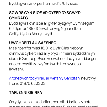
Bydd sgwrs ar ôl perfformiad 17/01 y sioe.
SGWRS CYN SIOE AR GYFER DYSGWYR
CYMRAEG
Bydd sgwrs cyn sioe ar gyfer dysgwyr Cymraeg am
6.30pm ar 18fed Chwefror yng Nghanolfan
Celfyddydau Aberystwyth.
UWCHDEITLAU SAESNEG
Mae’r perfformiad 18/01 o Llyfr Glas Nebo yn
cynnwys cyfieithiad ar y pryd i’r rheini sydd ddim yn
siarad Cymraeg. Bydd yr uwchdeitlau yn ymddangos
ar ochr chwith y llwyfan (wrth i chi wynebu’r
llwyfan).
Archebwch tocynnau ar wefan y Ganolfan
, neu trwy
ffonio 01970 62 32 32
TAFLENNI GEIRFA
Os ydych chi am ddarllen, neu ail-ddarllen, y nofel
cyn mynd at y sioe, cofiwch bod Richard wedi paratoi