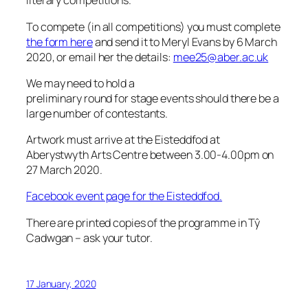
literary competitions.
To compete (in all competitions) you must complete
the form here
and send it to Meryl Evans by 6 March
2020, or email her the details:
mee25@aber.ac.uk
We may need to hold a
preliminary round for stage events should there be a
large number of contestants.
Artwork must arrive at the Eisteddfod at
Aberystwyth Arts Centre between 3.00-4.00pm on
27 March 2020.
Facebook event page for the Eisteddfod.
There are printed copies of the programme in Tŷ
Cadwgan – ask your tutor.
17 January, 2020