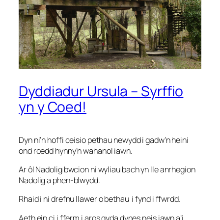
Dyddiadur Ursula – Syrffio
yn y Coed!
Dyn ni’n hoffi ceisio pethau newydd i gadw’n heini
ond roedd hynny’n wahanol iawn.
Ar ôl Nadolig bwcion ni wyliau bach yn lle anrhegion
Nadolig a phen-blwydd.
Rhaid i ni drefnu llawer o bethau i fynd i ffwrdd.
Aeth ein ci i fferm i aros gyda dynes neis iawn a’i