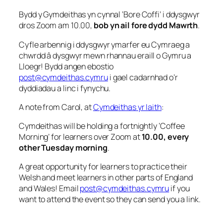
Bydd y Gymdeithas yn cynnal ‘Bore Coffi’ i ddysgwyr
dros Zoom am 10.00,
bob yn ail fore dydd Mawrth
.
Cyfle arbennig i ddysgwyr ymarfer eu Cymraeg a
chwrdd â dysgwyr mewn rhannau eraill o Gymru a
Lloegr! Bydd angen ebostio
post@cymdeithas.cymru
i gael cadarnhad o’r
dyddiadau a linc i fynychu.
A note from Carol, at
Cymdeithas yr Iaith
:
Cymdeithas will be holding a fortnightly ‘Coffee
Morning’ for learners over Zoom at
10.00, every
other Tuesday morning
.
A great opportunity for learners to practice their
Welsh and meet learners in other parts of England
and Wales! Email
post@cymdeithas.cymru
if you
want to attend the event so they can send you a link.