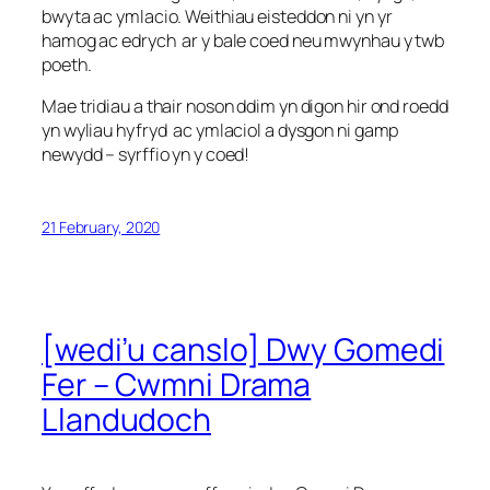
bwyta ac ymlacio. Weithiau eisteddon ni yn yr
hamog ac edrych ar y bale coed neu mwynhau y twb
poeth.
Mae tridiau a thair noson ddim yn digon hir ond roedd
yn wyliau hyfryd ac ymlaciol a dysgon ni gamp
newydd – syrffio yn y coed!
21 February, 2020
[wedi’u canslo] Dwy Gomedi
Fer – Cwmni Drama
Llandudoch