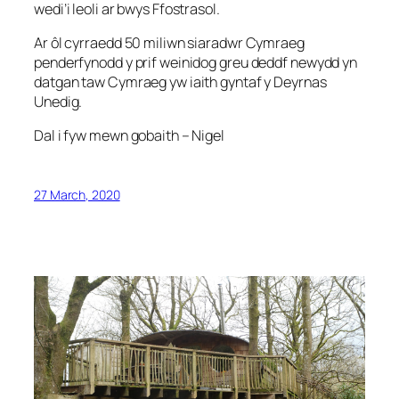
wedi’i leoli ar bwys Ffostrasol.
Ar ôl cyrraedd 50 miliwn siaradwr Cymraeg
penderfynodd y prif weinidog greu deddf newydd yn
datgan taw Cymraeg yw iaith gyntaf y Deyrnas
Unedig.
Dal i fyw mewn gobaith – Nigel
27 March, 2020