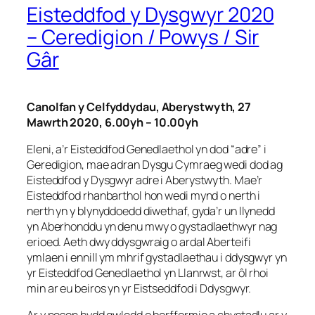
Eisteddfod y Dysgwyr 2020
– Ceredigion / Powys / Sir
Gâr
Canolfan y Celfyddydau, Aberystwyth, 27
Mawrth 2020, 6.00yh – 10.00yh
Eleni, a’r Eisteddfod Genedlaethol yn dod “adre” i
Geredigion, mae adran Dysgu Cymraeg wedi dod ag
Eisteddfod y Dysgwyr adre i Aberystwyth. Mae’r
Eisteddfod rhanbarthol hon wedi mynd o nerth i
nerth yn y blynyddoedd diwethaf, gyda’r un llynedd
yn Aberhonddu yn denu mwy o gystadlaethwyr nag
erioed. Aeth dwy ddysgwraig o ardal Aberteifi
ymlaen i ennill ym mhrif gystadlaethau i ddysgwyr yn
yr Eisteddfod Genedlaethol yn Llanrwst, ar ôl rhoi
min ar eu beiros yn yr Eistseddfod i Ddysgwyr.