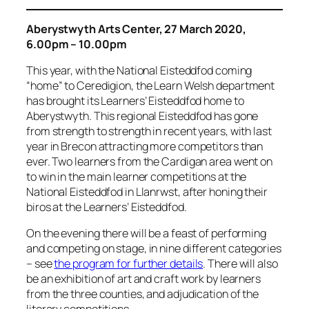
Aberystwyth Arts Center, 27 March 2020,
6.00pm – 10.00pm
This year, with the National Eisteddfod coming
“home” to Ceredigion, the Learn Welsh department
has brought its Learners’ Eisteddfod home to
Aberystwyth. This regional Eisteddfod has gone
from strength to strength in recent years, with last
year in Brecon attracting more competitors than
ever. Two learners from the Cardigan area went on
to win in the main learner competitions at the
National Eisteddfod in Llanrwst, after honing their
biros at the Learners’ Eisteddfod.
On the evening there will be a feast of performing
and competing on stage, in nine different categories
– see
the program for further details
. There will also
be an exhibition of art and craft work by learners
from the three counties, and adjudication of the