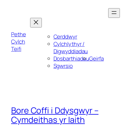
Skip
to
content
Pethe
Cerddwyr
Cylch
Cylchlythyr /
Teifi
Digwyddiadau
Dosbarthiadau
Geirfa
Sgwrsio
Bore Coffi i Ddysgwyr –
Cymdeithas yr Iaith