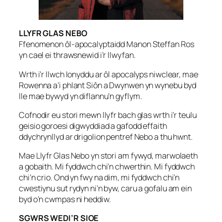
LLYFR GLAS NEBO
Ffenomenon ôl-apocalyptaidd Manon Steffan Ros
yn cael ei thrawsnewid i’r llwyfan.
Wrth i’r llwch lonyddu ar ôl apocalyps niwclear, mae
Rowenna a’i phlant Siôn a Dwynwen yn wynebu byd
lle mae bywyd yn diflannu’n gyflym.
Cofnodir eu stori mewn llyfr bach glas wrth i’r teulu
geisio goroesi digwyddiad a gafodd effaith
ddychrynllyd ar drigolion pentref Nebo a thu hwnt.
Mae Llyfr Glas Nebo yn stori am fywyd, marwolaeth
a gobaith. Mi fyddwch chi’n chwerthin. Mi fyddwch
chi’n crio. Ond yn fwy na dim, mi fyddwch chi’n
cwestiynu sut rydyn ni’n byw, caru a gofalu am ein
byd o’n cwmpas ni heddiw.
SGWRS WEDI’R SIOE