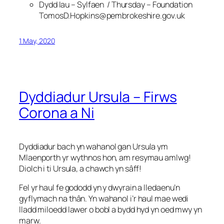
Dydd Iau – Sylfaen / Thursday – Foundation
TomosD.Hopkins@pembrokeshire.gov.uk
1 May, 2020
Dyddiadur Ursula – Firws
Corona a Ni
Dyddiadur bach yn wahanol gan Ursula ym
Mlaenporth yr wythnos hon, am resymau amlwg!
Diolch i ti Ursula, a chawch yn sâff!
Fel yr haul fe gododd yn y dwyrain a lledaenu’n
gyflymach na thân. Yn wahanol i’r haul mae wedi
lladd miloedd lawer o bobl a bydd hyd yn oed mwy yn
marw.