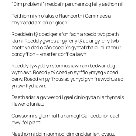
“Dim problem!” meddai’r perchennog felly aethon ni!
Teithion ni yn ofalus o Flaenporth i Gemmaes a
chyrraedd am dri o’r gloch.
Roedd ein tŷ coed ger afon fach a roedd twb poeth
‘da ni. Roedd y gwres ar gyfer y tŷ ac ar gyfer y twb
poeth yn dod o dân coed. Yn gyntaf rhaid i ni rannu’r
boncyffion – ymarfer corff da iawn!
Roedd y tywydd yn stormus iawn am bedwar deg
wyth awr. Roedd y tŷ coed yn syrffio ymysg y coed
derw. Roedd yn gyffrous ac ychydig yn frawychus ac
yn swnllyd iawn.
Daeth adar a gwiwerod i gael cinio gyda ni a thynnais
i lawer o luniau.
Cawson ni siglen rhaff a hamog! Gall oedolion cael
hwyl fel plant!
Naethon ni ddim gormod, dim ond darllen, cysgu,