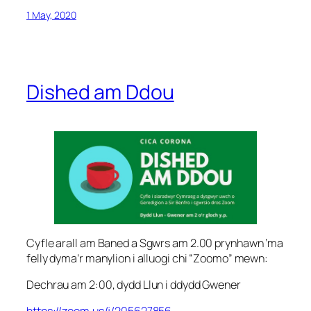
1 May, 2020
Dished am Ddou
Cyfle arall am Baned a Sgwrs am 2.00 prynhawn ‘ma
felly dyma’r manylion i alluogi chi “Zoomo” mewn:
Dechrau am 2:00, dydd Llun i ddydd Gwener