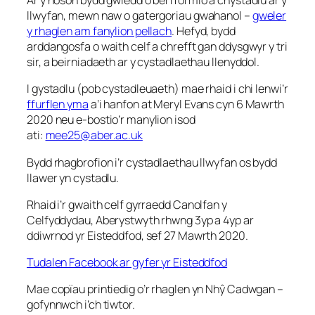
Ar y noson bydd gwledd o berfformio a chystadlu ar y
llwyfan, mewn naw o gatergoriau gwahanol –
gweler
y rhaglen am fanylion pellach
. Hefyd, bydd
arddangosfa o waith celf a chrefft gan ddysgwyr y tri
sir, a beirniadaeth ar y cystadlaethau llenyddol.
I gystadlu (pob cystadleuaeth) mae rhaid i chi lenwi’r
ffurflen yma
a’i hanfon at Meryl Evans cyn 6 Mawrth
2020 neu e-bostio’r manylion isod
ati:
mee25@aber.ac.uk
Bydd rhagbrofion i’r cystadlaethau llwyfan os bydd
llawer yn cystadlu.
Rhaid i’r gwaith celf gyrraedd Canolfan y
Celfyddydau, Aberystwyth rhwng 3yp a 4yp ar
ddiwrnod yr Eisteddfod, sef 27 Mawrth 2020.
Tudalen Facebook ar gyfer yr Eisteddfod
Mae copïau printiedig o’r rhaglen yn Nhŷ Cadwgan –
gofynnwch i’ch tiwtor.