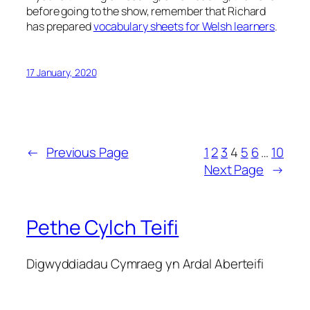
before going to the show, remember that Richard
has prepared
vocabulary sheets for Welsh learners
.
17 January, 2020
←
Previous Page
1
2
3
4
5
6
…
10
Next Page
→
Pethe Cylch Teifi
Digwyddiadau Cymraeg yn Ardal Aberteifi