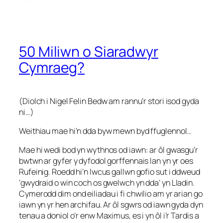
50 Miliwn o Siaradwyr
Cymraeg?
(Diolch i Nigel Felin Bedw am rannu’r stori isod gyda
ni…)
Weithiau mae hi’n dda byw mewn byd ffuglennol…
Mae hi wedi bod yn wythnos od iawn: ar ôl gwasgu’r
bwtwn ar gyfer y dyfodol gorffennais lan yn yr oes
Rufeinig. Roedd hi’n lwcus gallwn gofio sut i ddweud
‘gwydraid o win coch os gwelwch yn dda’ yn Lladin.
Cymerodd dim ond eiliadau i fi chwilio am yr arian go
iawn yn yr hen archifau. Ar ôl sgwrs od iawn gyda dyn
tenau a doniol o’r enw Maximus, es i yn ôl i’r Tardis a