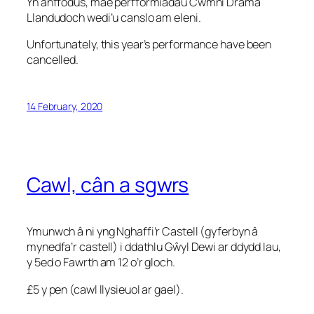
Yn anffodus, mae perfformiadau Cwmni Drama
Llandudoch wedi’u canslo am eleni.
Unfortunately, this year’s performance have been
cancelled.
14 February, 2020
Cawl, cân a sgwrs
Ymunwch â ni yng Nghaffi’r Castell (gyferbyn â
mynedfa’r castell) i ddathlu Gŵyl Dewi ar ddydd Iau,
y 5ed o Fawrth am 12 o’r gloch.
£5 y pen (cawl llysieuol ar gael).