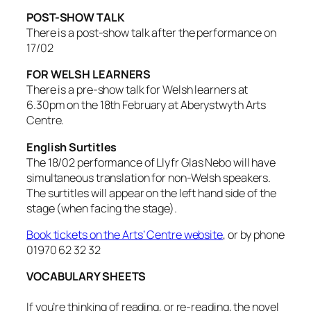
POST-SHOW TALK
There is a post-show talk after the performance on
17/02
FOR WELSH LEARNERS
There is a pre-show talk for Welsh learners at
6.30pm on the 18th February at Aberystwyth Arts
Centre.
English Surtitles
The 18/02 performance of Llyfr Glas Nebo will have
simultaneous translation for non-Welsh speakers.
The surtitles will appear on the left hand side of the
stage (when facing the stage).
Book tickets on the Arts’ Centre website
, or by phone
01970 62 32 32
VOCABULARY SHEETS
If you’re thinking of reading, or re-reading, the novel