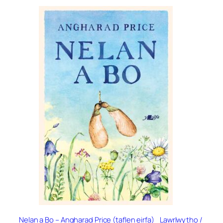
Nelan a Bo –
Angharad Price (taflen eirfa)
Lawrlwytho /