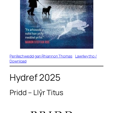
Penllechwedd gan Rhiannon Thomas
Lawrlwytho /
Download
Hydref 2025
Pridd
– Llŷr Titus