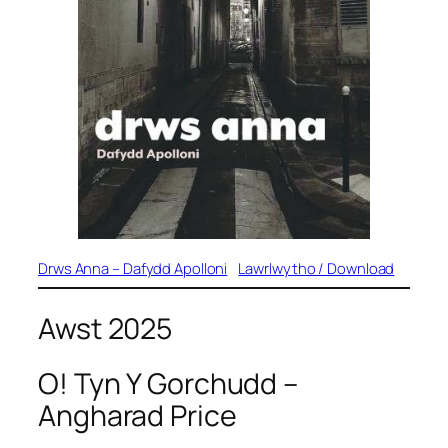
Drws Anna – Dafydd Apolloni
Lawrlwytho / Download
Awst 2025
O! Tyn Y Gorchudd
–
Angharad Price