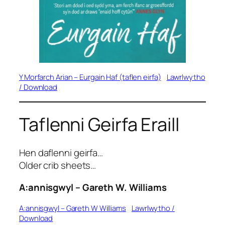
Y Morfarch Arian –
Eurgain Haf (taflen eirfa)
Lawrlwytho
/ Download
Taflenni Geirfa Eraill
Hen daflenni geirfa…
Older crib sheets
…
A:annisgwyl
– Gareth W. Williams
A:annisgwyl – Gareth W Williams
Lawrlwytho /
Download