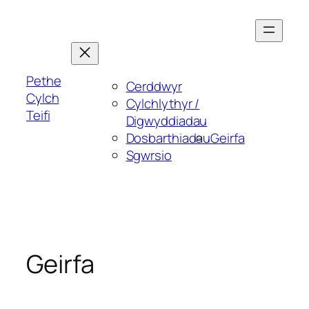
Skip
to
content
Pethe
Cerddwyr
Cylch
Cylchlythyr /
Teifi
Digwyddiadau
Dosbarthiadau
Geirfa
Sgwrsio
Geirfa