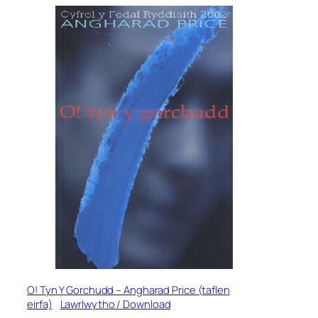
O! Tyn Y Gorchudd –
Angharad Price (taflen
eirfa)
Lawrlwytho / Download