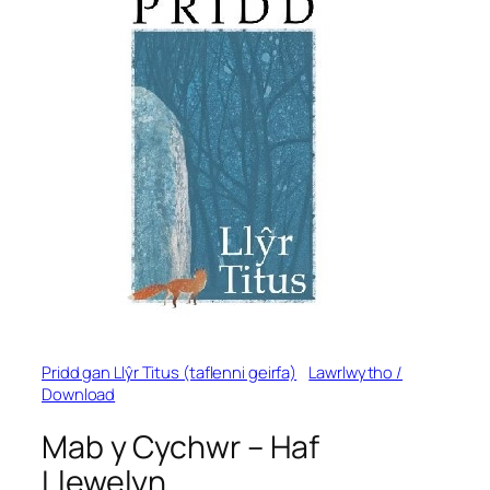
Pridd gan Llŷr Titus (taflenni geirfa)
Lawrlwytho /
Download
Mab y Cychwr
– Haf
Llewelyn