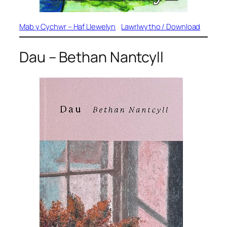
Mab y Cychwr – Haf Llewelyn
Lawrlwytho / Download
Dau
– Bethan Nantcyll