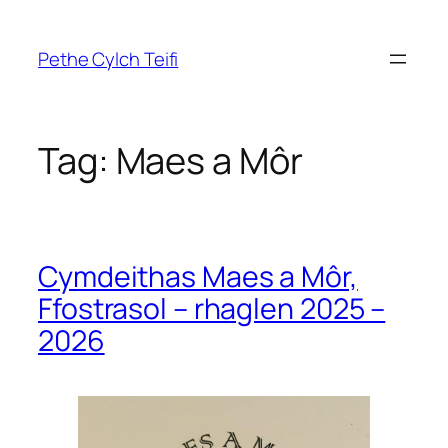
Skip
to
Pethe Cylch Teifi
content
Tag:
Maes a Môr
Cymdeithas Maes a Môr,
Ffostrasol – rhaglen 2025 –
2026