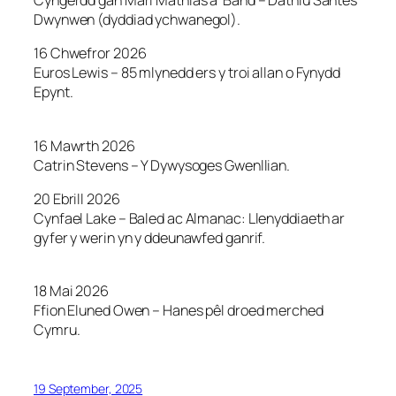
Cyngerdd gan Mari Mathias a’ Band – Dathlu Santes
Dwynwen (dyddiad ychwanegol).
16 Chwefror 2026
Euros Lewis – 85 mlynedd ers y troi allan o Fynydd
Epynt.
16 Mawrth 2026
Catrin Stevens – Y Dywysoges Gwenllian.
20 Ebrill 2026
Cynfael Lake – Baled ac Almanac: Llenyddiaeth ar
gyfer y werin yn y ddeunawfed ganrif.
18 Mai 2026
Ffion Eluned Owen – Hanes pêl droed merched
Cymru.
19 September, 2025