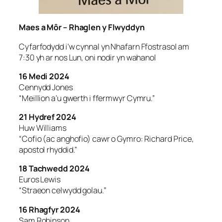
Maes a Môr – Rhaglen y Flwyddyn
Cyfarfodydd i’w cynnal yn Nhafarn Ffostrasol am
7:30 yh ar nos Lun, oni nodir yn wahanol
16 Medi 2024
Cennydd Jones
“Meillion a’u gwerth i ffermwyr Cymru.”
21 Hydref 2024
Huw Williams
“Cofio (ac anghofio) cawr o Gymro: Richard Price,
apostol rhyddid.”
18 Tachwedd 2024
Euros Lewis
“Straeon celwydd golau.”
16 Rhagfyr 2024
Sam Robinson