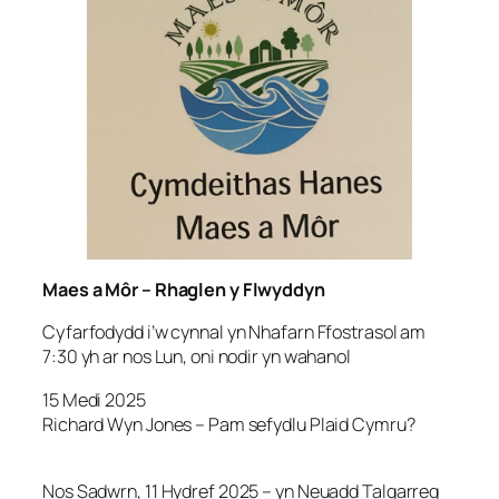
Maes a Môr – Rhaglen y Flwyddyn
Cyfarfodydd i’w cynnal yn Nhafarn Ffostrasol am
7:30 yh ar nos Lun, oni nodir yn wahanol
15 Medi 2025
Richard Wyn Jones – Pam sefydlu Plaid Cymru?
Nos Sadwrn, 11 Hydref 2025 – yn Neuadd Talgarreg