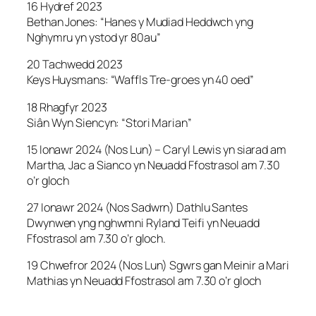
16 Hydref 2023
Bethan Jones: “Hanes y Mudiad Heddwch yng
Nghymru yn ystod yr 80au”
20 Tachwedd 2023
Keys Huysmans: “Waffls Tre-groes yn 40 oed”
18 Rhagfyr 2023
Siân Wyn Siencyn: “Stori Marian”
15 Ionawr 2024 (Nos Lun) – Caryl Lewis yn siarad am
Martha, Jac a Sianco
yn Neuadd Ffostrasol am 7.30
o’r gloch
27 Ionawr 2024 (Nos Sadwrn) Dathlu Santes
Dwynwen yng nghwmni Ryland Teifi yn Neuadd
Ffostrasol am 7.30 o’r gloch.
19 Chwefror 2024 (Nos Lun) Sgwrs gan Meinir a Mari
Mathias yn Neuadd Ffostrasol am 7.30 o’r gloch