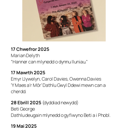
17 Chwefror 2025
Marian Delyth
“Hanner can mlynedd o dynnu lluniau.”
17 Mawrth 2025
Emyr Llywelyn, Carol Davies, Owenna Davies
‘Y Maes a’r Môr’ Dathlu Gwyl Ddewi mewn can a
cherdd.
28 Ebrill 2025
(dyddiad newydd)
Beti George
Dathlu deugain mlynedd o gyfiwyno Beti a i Phobl.
19 Mai 2025