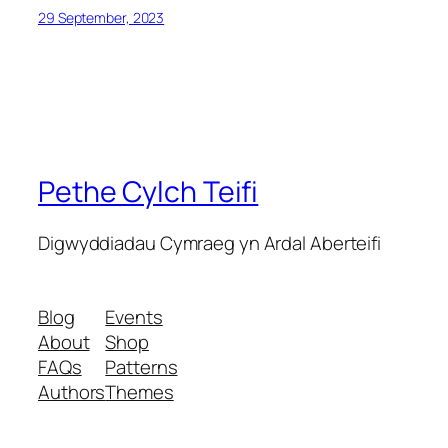
29 September, 2023
Pethe Cylch Teifi
Digwyddiadau Cymraeg yn Ardal Aberteifi
Blog
Events
About
Shop
FAQs
Patterns
Authors
Themes