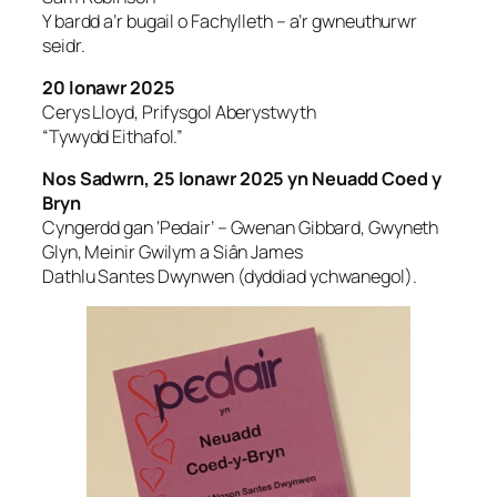
Y bardd a’r bugail o Fachylleth – a’r gwneuthurwr
seidr.
20 lonawr 2025
Cerys Lloyd, Prifysgol Aberystwyth
“Tywydd Eithafol.”
Nos Sadwrn, 25 lonawr 2025 yn Neuadd Coed y
Bryn
Cyngerdd gan ‘Pedair’ – Gwenan Gibbard, Gwyneth
Glyn, Meinir Gwilym a Siân James
Dathlu Santes Dwynwen (dyddiad ychwanegol).