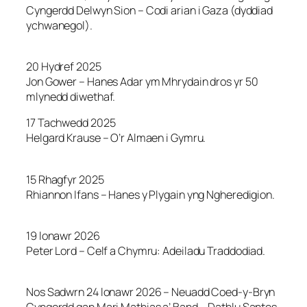
Cyngerdd Delwyn Sion – Codi arian i Gaza (dyddiad
ychwanegol).
20 Hydref 2025
Jon Gower – Hanes Adar ym Mhrydain dros yr 50
mlynedd diwethaf.
17 Tachwedd 2025
Helgard Krause – O’r Almaen i Gymru.
15 Rhagfyr 2025
Rhiannon Ifans – Hanes y Plygain yng Ngheredigion.
19 lonawr 2026
Peter Lord – Celf a Chymru: Adeiladu Traddodiad.
Nos Sadwrn 24 lonawr 2026 – Neuadd Coed-y-Bryn