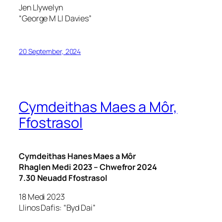
Jen Llywelyn
“George M LI Davies”
20 September, 2024
Cymdeithas Maes a Môr,
Ffostrasol
Cymdeithas Hanes Maes a Môr
Rhaglen Medi 2023 – Chwefror 2024
7.30 Neuadd Ffostrasol
18 Medi 2023
Llinos Dafis: “Byd Dai”