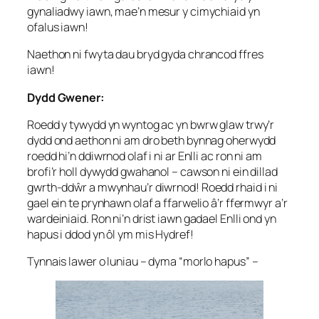
gynaliadwy iawn, mae’n mesur y cimychiaid yn
ofalus iawn!
Naethon ni fwyta dau bryd gyda chrancod ffres
iawn!
Dydd Gwener:
Roedd y tywydd yn wyntog ac yn bwrw glaw trwy’r
dydd ond aethon ni am dro beth bynnag oherwydd
roedd hi’n ddiwrnod olaf i ni ar Enlli ac ron ni am
brofi’r holl dywydd gwahanol – cawson ni ein dillad
gwrth-ddŵr a mwynhau’r diwrnod! Roedd rhaid i ni
gael ein te prynhawn olaf a ffarwelio â’r ffermwyr a’r
wardeiniaid. Ron ni’n drist iawn gadael Enlli ond yn
hapus i ddod yn ôl ym mis Hydref!
Tynnais lawer o luniau – dyma “morlo hapus” –