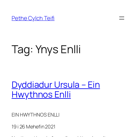
Skip
to
Pethe Cylch Teifi
content
Tag:
Ynys Enlli
Dyddiadur Ursula – Ein
Hwythnos Enlli
EIN HWYTHNOS ENLLI
19 i 26 Mehefin 2021