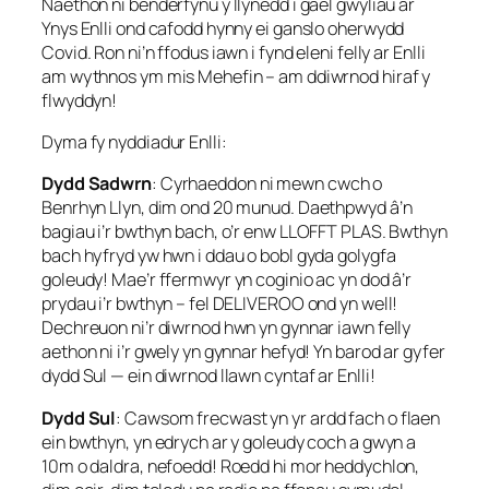
Naethon ni benderfynu y llynedd i gael gwyliau ar
Ynys Enlli ond cafodd hynny ei ganslo oherwydd
Covid. Ron ni’n ffodus iawn i fynd eleni felly ar Enlli
am wythnos ym mis Mehefin – am ddiwrnod hiraf y
flwyddyn!
Dyma fy nyddiadur Enlli:
Dydd Sadwrn
: Cyrhaeddon ni mewn cwch o
Benrhyn Llyn, dim ond 20 munud. Daethpwyd â’n
bagiau i’r bwthyn bach, o’r enw LLOFFT PLAS. Bwthyn
bach hyfryd yw hwn i ddau o bobl gyda golygfa
goleudy! Mae’r ffermwyr yn coginio ac yn dod â’r
prydau i’r bwthyn – fel DELIVEROO ond yn well!
Dechreuon ni’r diwrnod hwn yn gynnar iawn felly
aethon ni i’r gwely yn gynnar hefyd! Yn barod ar gyfer
dydd Sul — ein diwrnod llawn cyntaf ar Enlli!
Dydd Sul
: Cawsom frecwast yn yr ardd fach o flaen
ein bwthyn, yn edrych ar y goleudy coch a gwyn a
10m o daldra, nefoedd! Roedd hi mor heddychlon,