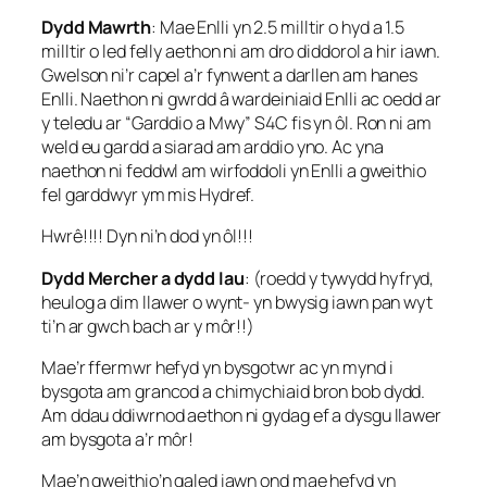
Dydd Mawrth
: Mae Enlli yn 2.5 milltir o hyd a 1.5
milltir o led felly aethon ni am dro diddorol a hir iawn.
Gwelson ni’r capel a’r fynwent a darllen am hanes
Enlli. Naethon ni gwrdd â wardeiniaid Enlli ac oedd ar
y teledu ar “Garddio a Mwy” S4C fis yn ôl. Ron ni am
weld eu gardd a siarad am arddio yno. Ac yna
naethon ni feddwl am wirfoddoli yn Enlli a gweithio
fel garddwyr ym mis Hydref.
Hwrê!!!! Dyn ni’n dod yn ôl!!!
Dydd Mercher a dydd Iau
: (roedd y tywydd hyfryd,
heulog a dim llawer o wynt- yn bwysig iawn pan wyt
ti’n ar gwch bach ar y môr!!)
Mae’r ffermwr hefyd yn bysgotwr ac yn mynd i
bysgota am grancod a chimychiaid bron bob dydd.
Am ddau ddiwrnod aethon ni gydag ef a dysgu llawer
am bysgota a’r môr!
Mae’n gweithio’n galed iawn ond mae hefyd yn