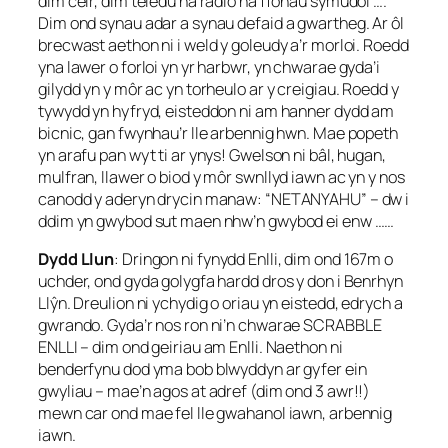
dim ceir, dim teledu na radio na ffonau symudol ….
Dim ond synau adar a synau defaid a gwartheg. Ar ôl
brecwast aethon ni i weld y goleudy a’r morloi. Roedd
yna lawer o forloi yn yr harbwr, yn chwarae gyda’i
gilydd yn y môr ac yn torheulo ar y creigiau. Roedd y
tywydd yn hyfryd, eisteddon ni am hanner dydd am
bicnic, gan fwynhau’r lle arbennig hwn. Mae popeth
yn arafu pan wyt ti ar ynys! Gwelson ni bâl, hugan,
mulfran, llawer o biod y môr swnllyd iawn ac yn y nos
canodd y aderyn drycin manaw: “NETANYAHU” – dw i
ddim yn gwybod sut maen nhw’n gwybod ei enw ……
Dydd Llun
: Dringon ni fynydd Enlli, dim ond 167m o
uchder, ond gyda golygfa hardd dros y don i Benrhyn
Llŷn. Dreulion ni ychydig o oriau yn eistedd, edrych a
gwrando. Gyda’r nos ron ni’n chwarae SCRABBLE
ENLLI – dim ond geiriau am Enlli. Naethon ni
benderfynu dod yma bob blwyddyn ar gyfer ein
gwyliau – mae’n agos at adref (dim ond 3 awr!!)
mewn car ond mae fel lle gwahanol iawn, arbennig
iawn.