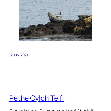
12 July, 2021
Pethe Cylch Teifi
Digwyddiadau Cymraeg yn Ardal Aberteifi